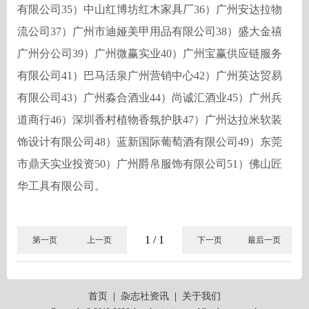
有限公司
35
）中山红博坊红木家具厂
36
）广州安达拉物
流公司
37
）广州市迪娅美甲用品有限公司
38
）盛大金禧
广州分公司
39
）广州微赢实业
40
）广州宝赢供应链服务
有限公司
41
）巴马活泉广州营销中心
42
）广州英达贸易
有限公司
43
）广州淼合酒业
44
）尚诚汇酒业
45
）广州兵
道商行
46
）深圳香村植物香氛护肤
47
）广州达拉米软装
饰设计有限公司
48
）蓝新国际葡萄酒有限公司
49
）东莞
市鼎天实业投资
50
）广州爵帛服饰有限公司
51
）佛山匠
华工具有限公司。
1 / 1
第一页
上一页
下一页
最后一页
首页
|
杂志社资讯
|
关于我们