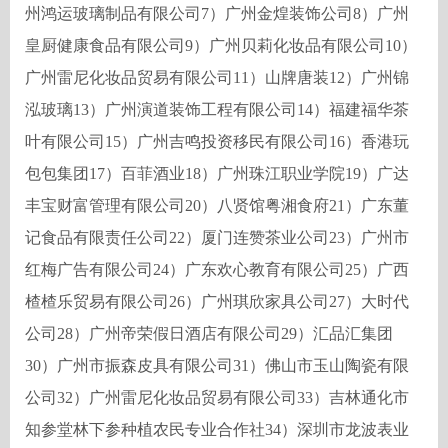
州鸿运玻璃制品有限公司
7
）广州金煌装饰公司
8
）广州
皇厨健康食品有限公司
9
）广州贝莉化妆品有限公司
10
）
广州雷尼化妆品贸易有限公司
11
）山牌唐装
12
）广州锦
泓玻璃
13
）广州演道装饰工程有限公司
14
）福建福华茶
叶有限公司
15
）广州吉鸣投资移民有限公司
16
）香港玩
包包集团
17
）百菲酒业
18
）广州珠江职业学院
19
）广达
丰宝财富管理有限公司
20
）八贤馆粤湘食府
21
）广东董
记食品有限责任公司
22
）厦门连赞茶业公司
23
）广州市
红梅广告有限公司
24
）广东欢心教育有限公司
25
）广西
楂楂乐贸易有限公司
26
）广州琪欣家具公司
27
）大时代
公司
28
）广州帝荣假日酒店有限公司
29
）汇品汇集团
30
）广州市振森皮具有限公司
31
）佛山市玉山陶瓷有限
公司
32
）广州雷尼化妆品贸易有限公司
33
）吉林通化市
知参堂林下参种植农民专业合作社
34
）深圳市龙波表业