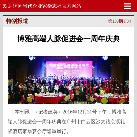
欢迎访问当代企业家杂志社官方网站
特别报道
第139期 P34
博雅高端人脉促进会一周年庆典
本刊讯
（记者建英）
2016
年
12
月
31
号下午，博雅高
端人脉促进会一周年庆典在广州市白云区沙太路京溪礼
顿酒店豪华宴会厅隆重举行。