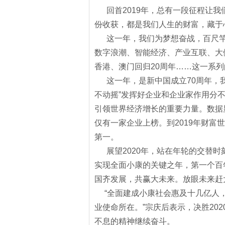
回首
2019
年，总有一段征程让我
份收获，都是我们人生的财富，藏于
这一年，我们为梦想奋战，百尺
数字浪潮、智能经济、产业互联、大
香港、澳门回归
20
周年……这一系列
这一年，是新中国成立
70
周年，
不动摇”发挥好企业和企业家作用分
引领世界经济增长的重要力量。数据
仅有一家企业上榜。到
2019
年财富世
第一。
展望
2020
年，站在年轮的交替时
实现全面小康的关键之年，第一个百
国齐发展，共赢大未来。放眼未来赶
“全面建成小康社会惠及十几亿人，
业使命所在。”宗庆后表示，决胜
202
不息的精神继续奋斗。