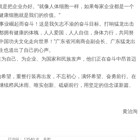
就是把企业办好。
“就像人体细胞一样，如果每家企业都是一个
健康细胞就是我们的价值。”
击事业崛起而奋斗！这是我矢志不渝的奋斗目标。打响猛龙出击
都拥有健康的体魄，人人爱国，人人自信，身体力行，共同努
中国功夫文化走向世界！”广东省河南商会副会长、广东猛龙出
生也道出了自己的心声。
在为自己、为企业、为国家和民族发声，他们正在奋斗中昂首迈
的希望，重整行装再出发，不忘初心，满怀希望、奋勇前行。在
继续栉风沐雨、唯实创新、砥砺前行，用坚定的信念谋新篇、
黄治洵
已访问： 13540 次
关闭