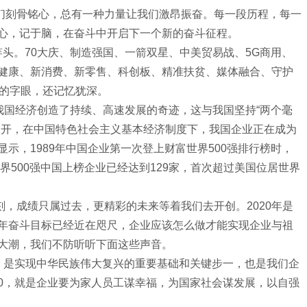
们刻骨铭心，总有一种力量让我们激昂振奋。每一段历程，每一
心，记于脑，在奋斗中开启下一个新的奋斗征程。
竿头。
70
大庆、制造强国、一箭双星、中美贸易战、
5G
商用、
健康、新消费、新零售、科创板、精准扶贫、媒体融合、守护
的字眼，还记忆犹深。
我国经济创造了持续、高速发展的奇迹，这与我国坚持“两个毫
不开，在中国特色社会主义基本经济制度下，我国企业正在成为
显示，
1989
年中国企业第一次登上财富世界
500
强排行榜时，
界
500
强中国上榜企业已经达到
129
家，首次超过美国位居世界
刻，成绩只属过去，更精彩的未来等着我们去开创。
2020
年是
年奋斗目标已经近在咫尺，企业应该怎么做才能实现企业与祖
大潮，我们不防听听下面这些声音。
是实现中华民族伟大复兴的重要基础和关键步一，也是我们企
0
，就是企业要为家人员工谋幸福，为国家社会谋发展，以自强