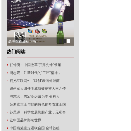
1
2
3
晶美钻机油精华液
热门阅读
任仲夷：中国改革“开路先锋”带领
冯志宏：注新时代的“工匠”精神，
拥抱互联网+，“双创”表面处理商
退伍军人谢佳明成就菠萝蜜大王之传
冯志宏：志宏高远诚为本 蓝科人
菠萝蜜大王与他的特色传奇农业王国
苏思源，科学发展熊胆产业，无私奉
让中国品牌影响世界
中国喷施宝走进联合国 全球首签