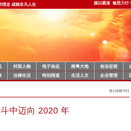
媒以载道 敏思力行
功理念 成就非凡人生
总
封面人物
电子杂志
南粤大地
创业征程
秋
法律生活
特别报道
生活人文
企业管理
第158期
P01
斗中迈向 2020 年