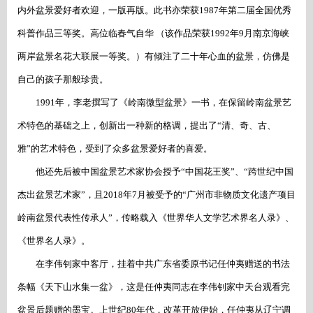
内外盆景爱好者欢迎，一版再版。此书亦荣获1987年第二届全国优秀
科普作品三等奖。高位临春气自华 （该作品荣获1992年9月南京海峡
两岸盆景名花大联展一等奖。）有倾注了二十年心血的盆景，仿佛是
自己的孩子那般珍贵。
1991年，李老撰写了《岭南微型盆景》一书，在保留岭南盆景艺
术特色的基础之上，创新出一种新的格调，提出了“清、奇、古、
雅”的艺术特色，受到了众多盆景爱好者的喜爱。
他还先后被中国盆景艺术家协会授予
“中国花王奖”、“跨世纪中国
杰出盆景艺术家”，且2018年7月被受予的“广州市非物质文化遗产项目
岭南盆景代表性传承人”，传略载入《世界华人文学艺术界名人录》、
《世界名人录》。
在李伟钊家中客厅，挂着中共广东省委原书记任仲夷赠送的书法
条幅《天下山水集一盆》，这是任仲夷同志在李伟钊家中天台观看完
盆景后题赠的墨宝。上世纪
80年代，改革开放伊始，任仲夷从辽宁调