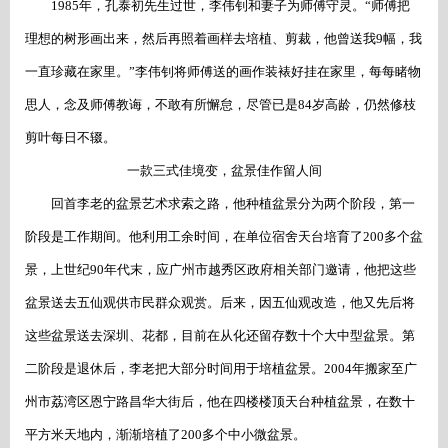
1985年，孔泰初先生过世，李伟钊和妻子为师傅守灵。“师傅把
理想的树形画出来，然后再照着画样去培植、剪裁，他曾送我9幅，我
一直珍藏在家里。”李伟钊将师傅送的画作装裱好挂在家里，每每睹物
思人，念及师傅教诲，不敢有所懈怠，尽管已是84岁高龄，仍然修枝
剪叶每日不辍。
一款三式佳境变，盆景佳作留人间
回首李老的盆景艺术求索之路，他种植盆景分为两个阶段，第一
阶段是工作期间。他利用工余时间，在单位宿舍天台培育了
200多个盆
景，上世纪90年代末，应广州市越秀区政府相关部门邀请，他把这些
盆景送去五仙观供市民群众观赏。后来，因五仙观改造，他又先后将
这些盆景送去深圳、花都，目前在从化还留存数十个大中型盆景。第
二阶段是退休后，李老把大部分时间用于培植盆景。2004年搬家至广
州市荔湾区恩宁路昌华大街后，他在四楼楼顶天台种植盆景，在数十
平方米天地内，渐渐培植了200多个中小微盆景。