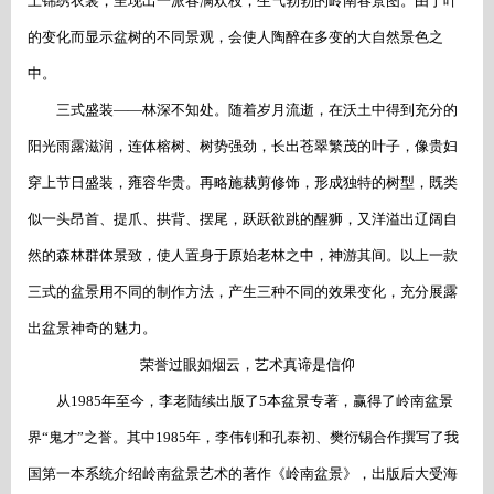
上锦绣衣裳，呈现出一派春满欢枝，生气勃勃的岭南春景图。由于叶
的变化而显示盆树的不同景观，会使人陶醉在多变的大自然景色之
中。
三式盛装
——林深不知处。随着岁月流逝，在沃土中得到充分的
阳光雨露滋润，连体榕树、树势强劲，长出苍翠繁茂的叶子，像贵妇
穿上节日盛装，雍容华贵。再略施裁剪修饰，形成独特的树型，既类
似一头昂首、提爪、拱背、摆尾，跃跃欲跳的醒狮，又洋溢出辽阔自
然的森林群体景致，使人置身于原始老林之中，神游其间。以上一款
三式的盆景用不同的制作方法，产生三种不同的效果变化，充分展露
出盆景神奇的魅力。
荣誉过眼如烟云，艺术真谛是信仰
从
1985年至今，李老陆续出版了5本盆景专著，赢得了岭南盆景
界“鬼才”之誉。其中1985年，李伟钊和孔泰初、樊衍锡合作撰写了我
国第一本系统介绍岭南盆景艺术的著作《岭南盆景》，出版后大受海