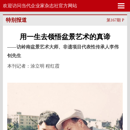
欢迎访问当代企业家杂志社官方网站
特别报道
第167期 P
用一生去领悟盆景艺术的真谛
——访岭南盆景艺术大师、非遗项目代表性传承人李伟
钊先生
本刊记者：涂立明 程红霞