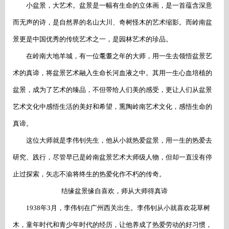
小盆景，大艺术。盆景是一幅有生命的立体画，是一首蕴含深意
而无声的诗，是自然界的名山大川、奇树怪木的艺术缩影。而岭南盆
景更是中国优秀的传统艺术之一，是园林艺术的珍品。
在岭南大地羊城，有一位耄耋之年的大师，用一生去领悟盆景艺
术的真谛，将盆景艺术融入生命长河血液之中。其用一生心血培植的
盆景，成为了艺术的臻品，不但带给人们美的感受，更让人们从盆景
艺术文化中感悟生活的美好和希望，熏陶岭南艺术文化，感悟生命的
真谛。
这位大师就是李伟钊先生，他从小就热爱盆景，用一生的热爱去
研究、践行，尽管早已是岭南盆景艺术大师级人物，但却一直没有停
止过探索，矢志不渝将终生的热爱化作不朽的传奇。
结缘盆景缘自喜欢，师从大师得真谛
1938年3月，李伟钊在广州西关出生。李伟钊从小就喜欢花草树
木，童年时代和青少年时代的经历，让他养成了热爱劳动的好习惯，