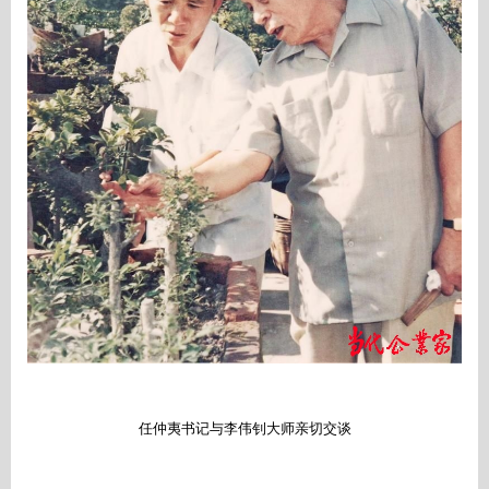
任仲夷书记与李伟钊大师亲切交谈