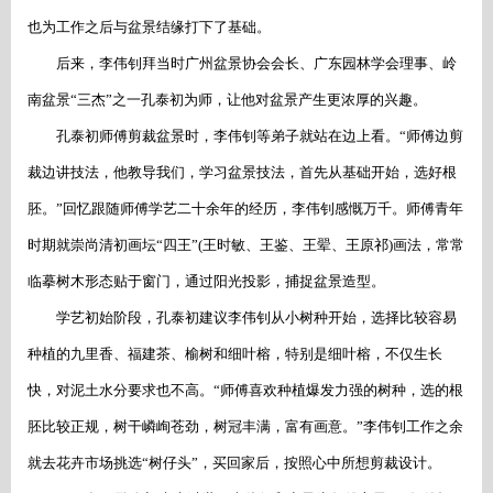
也为工作之后与盆景结缘打下了基础。
后来，李伟钊拜当时广州盆景协会会长、广东园林学会理事、岭
南盆景
“三杰”之一孔泰初为师，让他对盆景产生更浓厚的兴趣。
孔泰初师傅剪裁盆景时，李伟钊等弟子就站在边上看。
“师傅边剪
裁边讲技法，他教导我们，学习盆景技法，首先从基础开始，选好根
胚。”回忆跟随师傅学艺二十余年的经历，李伟钊感慨万千。师傅青年
时期就崇尚清初画坛“四王”(王时敏、王鉴、王翚、王原祁)画法，常常
临摹树木形态贴于窗门，通过阳光投影，捕捉盆景造型。
学艺初始阶段，孔泰初建议李伟钊从小树种开始，选择比较容易
种植的九里香、福建茶、榆树和细叶榕，特别是细叶榕，不仅生长
快，对泥土水分要求也不高。
“师傅喜欢种植爆发力强的树种，选的根
胚比较正规，树干嶙峋苍劲，树冠丰满，富有画意。”李伟钊工作之余
就去花卉市场挑选“树仔头”，买回家后，按照心中所想剪裁设计。