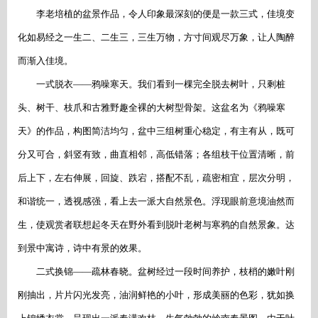
李老培植的盆景作品，令人印象最深刻的便是一款三式，佳境变
化如易经之一生二、二生三，三生万物，方寸间观尽万象，让人陶醉
而渐入佳境。
一式脱衣
——鸦噪寒天。我们看到一棵完全脱去树叶，只剩桩
头、树干、枝爪和古雅野趣全裸的大树型骨架。这盆名为《鸦噪寒
天》的作品，构图简洁均匀，盆中三组树重心稳定，有主有从，既可
分又可合，斜竖有致，曲直相邻，高低错落；各组枝干位置清晰，前
后上下，左右伸展，回旋、跌宕，搭配不乱，疏密相宜，层次分明，
和谐统一，透视感强，看上去一派大自然景色。浮现眼前意境油然而
生，使观赏者联想起冬天在野外看到脱叶老树与寒鸦的自然景象。达
到景中寓诗，诗中有景的效果。
二式换锦
——疏林春晓。盆树经过一段时间养护，枝梢的嫩叶刚
刚抽出，片片闪光发亮，油润鲜艳的小叶，形成美丽的色彩，犹如换