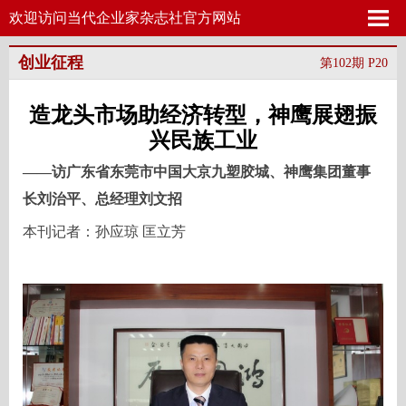
欢迎访问当代企业家杂志社官方网站
创业征程
第102期 P20
造龙头市场助经济转型，神鹰展翅振
兴民族工业
——访广东省东莞市中国大京九塑胶城、神鹰集团董事
长刘治平、总经理刘文招
本刊记者：孙应琼 匡立芳