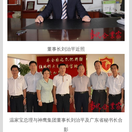
董事长刘治平近照
温家宝总理与神鹰集团董事长刘治平及广东省秘书长合
影