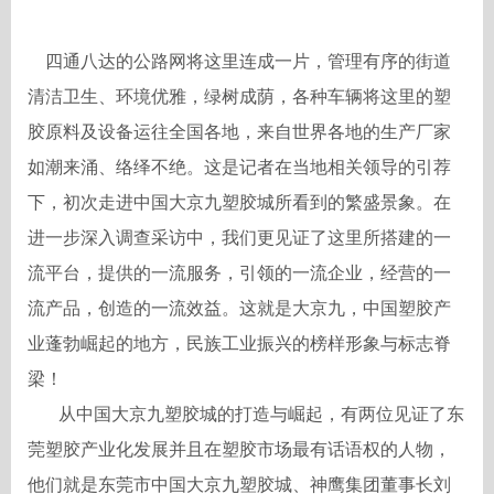
四通八达的公路网将这里连成一片，管理有序的街道
清洁卫生、环境优雅，绿树成荫，各种车辆将这里的塑
胶原料及设备运往全国各地，来自世界各地的生产厂家
如潮来涌、络绎不绝。这是记者在当地相关领导的引荐
下，初次走进中国大京九塑胶城所看到的繁盛景象。在
进一步深入调查采访中，我们更见证了这里所搭建的一
流平台，提供的一流服务，引领的一流企业，经营的一
流产品，创造的一流效益。这就是大京九，中国塑胶产
业蓬勃崛起的地方，民族工业振兴的榜样形象与标志脊
梁！
从中国大京九塑胶城的打造与崛起，有两位见证了东
莞塑胶产业化发展并且在塑胶市场最有话语权的人物，
他们就是东莞市中国大京九塑胶城、神鹰集团董事长刘